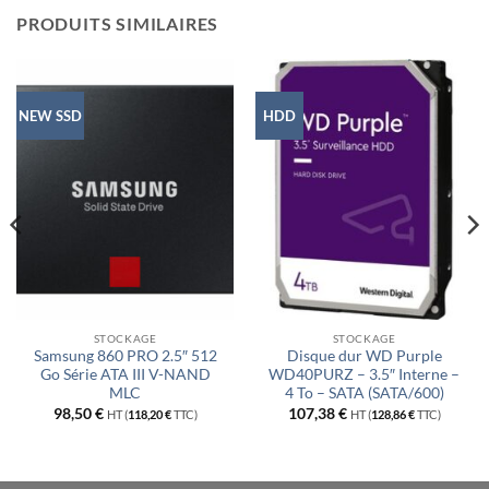
PRODUITS SIMILAIRES
NEW SSD
HDD
STOCKAGE
STOCKAGE
Samsung 860 PRO 2.5″ 512
Disque dur WD Purple
Go Série ATA III V-NAND
WD40PURZ – 3.5″ Interne –
MLC
4 To – SATA (SATA/600)
98,50
€
107,38
€
HT (
118,20
€
TTC)
HT (
128,86
€
TTC)