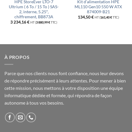
HPE StoreEver LTO-7
Kit d’alimentation HPE
Ultrium ( 6 To / 15 To ) SAS-
ML110 Gen10 550 W ATX
2, interne, 5.25″,
874009-B21
chiffrement, BB873A
134,50
€
HT (
161,40
€
TTC)
3 234,16
€
HT (
3 880,99
€
TTC)
À PROPOS
Parce que nos clients nous font confiance, nous leur devons
de répondre précisément à leurs attentes. Pour mener à bien
cette mission, nous mettons à votre disposition une équipe
informatique dédiée et formée, qui répondra de façon
autonome à tous vos besoins.