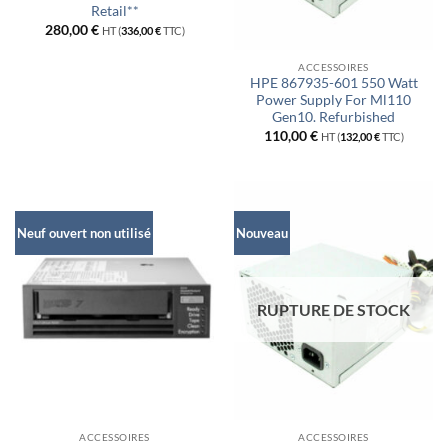
Retail**
280,00
€
HT (
336,00
€
TTC)
ACCESSOIRES
HPE 867935-601 550 Watt
Power Supply For Ml110
Gen10. Refurbished
110,00
€
HT (
132,00
€
TTC)
Neuf ouvert non utilisé
Nouveau
RUPTURE DE STOCK
ACCESSOIRES
ACCESSOIRES