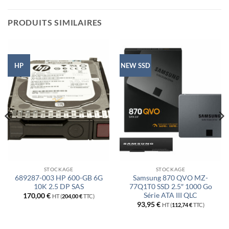
PRODUITS SIMILAIRES
HP
NEW SSD
STOCKAGE
STOCKAGE
689287-003 HP 600-GB 6G
Samsung 870 QVO MZ-
10K 2.5 DP SAS
77Q1T0 SSD 2.5″ 1000 Go
Série ATA III QLC
170,00
€
HT (
204,00
€
TTC)
93,95
€
HT (
112,74
€
TTC)