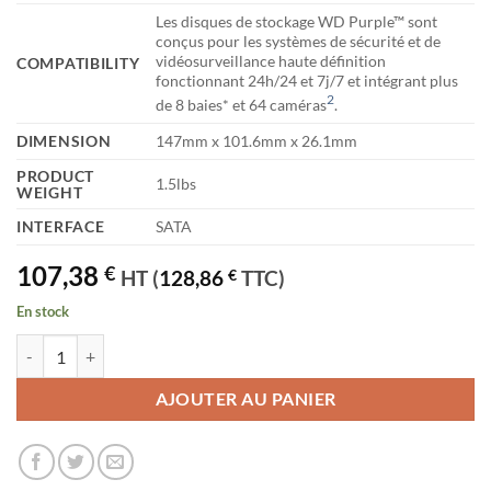
Les disques de stockage WD Purple™ sont
conçus pour les systèmes de sécurité et de
vidéosurveillance haute définition
COMPATIBILITY
fonctionnant 24h/24 et 7j/7 et intégrant plus
2
de 8 baies* et 64 caméras
.
DIMENSION
147mm x 101.6mm x 26.1mm
PRODUCT
1.5lbs
WEIGHT
INTERFACE
SATA
107,38
€
HT (
128,86
€
TTC)
En stock
quantité de Disque dur WD Purple WD40PURZ - 3.5" Interne - 4 To -
AJOUTER AU PANIER