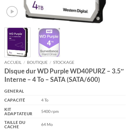
ACCUEIL
/
BOUTIQUE
/
STOCKAGE
Disque dur WD Purple WD40PURZ – 3.5″
Interne – 4 To – SATA (SATA/600)
GENERAL
CAPACITÉ
4 To
KIT
5400 rpm
ADAPTATEUR
TAILLE DU
64 Mo
CACHE