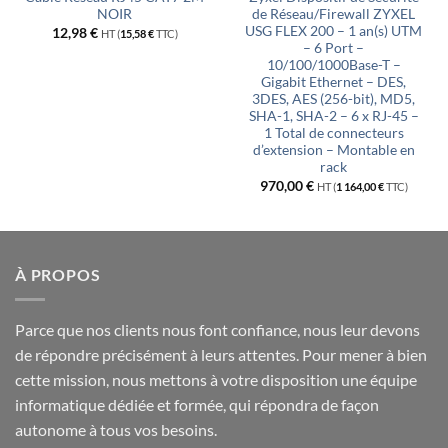
NOIR
de Réseau/Firewall ZYXEL
USG FLEX 200 – 1 an(s) UTM
12,98
€
HT (
15,58
€
TTC)
– 6 Port –
10/100/1000Base-T –
Gigabit Ethernet – DES,
3DES, AES (256-bit), MD5,
SHA-1, SHA-2 – 6 x RJ-45 –
1 Total de connecteurs
d’extension – Montable en
rack
970,00
€
HT (
1 164,00
€
TTC)
À PROPOS
Parce que nos clients nous font confiance, nous leur devons
de répondre précisément à leurs attentes. Pour mener à bien
cette mission, nous mettons à votre disposition une équipe
informatique dédiée et formée, qui répondra de façon
autonome à tous vos besoins.