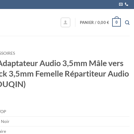
0
PANIER /
0,00
€
SSOIRES
daptateur Audio 3,5mm Mâle vers
ack 3,5mm Femelle Répartiteur Audio
6OUQIN)
TOP
k Noir
aire