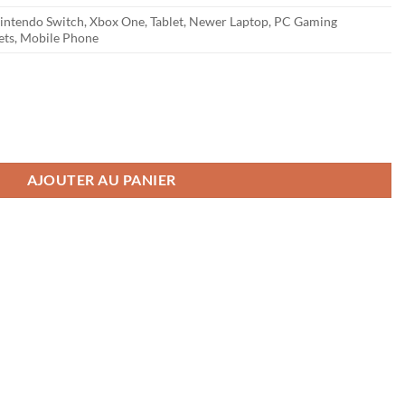
Nintendo Switch, Xbox One, Tablet, Newer Laptop, PC Gaming
ets, Mobile Phone
ateur Audio 3,5mm Mâle vers Double Sorties Jack 3,5mm Femelle Répa
AJOUTER AU PANIER