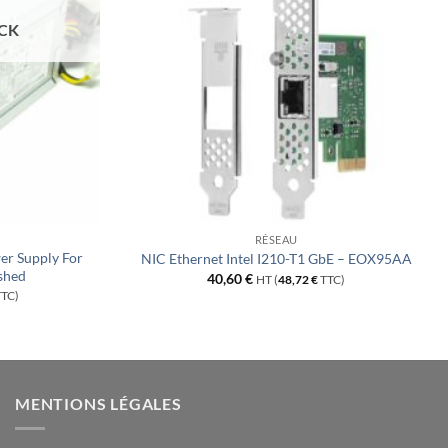
OCK
RÉSEAU
r Supply For
NIC Ethernet Intel I210-T1 GbE – EOX95AA
shed
40,60
€
HT (
48,72
€
TTC)
TC)
MENTIONS LÉGALES