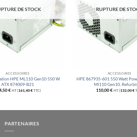
PTURE DE STOCK
RUPTURE DE ST
ACCESSOIRES
ACCESSOIRES
ntation HPE ML110 Gen10 550 W
HPE 867935-601 550 Watt Powe
ATX 874009-B21
Ml110 Gen10. Refurbi
4,50
€
110,00
€
HT (
161,40
€
TTC)
HT (
132,00
€
T
PARTENAIRES