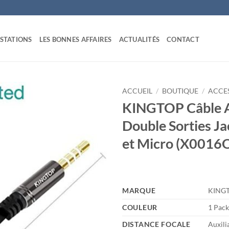
STATIONS
LES BONNES AFFAIRES
ACTUALITÉS
CONTACT
ACCUEIL
/
BOUTIQUE
/
ACCE
KINGTOP Câble A
Double Sorties J
et Micro (X001
MARQUE
‎KING
COULEUR
‎1 Pac
DISTANCE FOCALE
‎Auxili