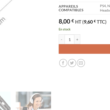
‎PS4, 
APPAREILS
COMPATIBLES
Heads
8,00
€
HT (
9,60
€
TTC)
En stock
quantité de KINGTOP Câble Adapt