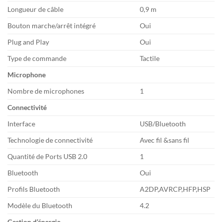
Longueur de câble
0,9 m
Bouton marche/arrêt intégré
Oui
Plug and Play
Oui
Type de commande
Tactile
Microphone
Nombre de microphones
1
Connectivité
Interface
USB/Bluetooth
Technologie de connectivité
Avec fil &sans fil
Quantité de Ports USB 2.0
1
Bluetooth
Oui
Profils Bluetooth
A2DP,AVRCP,HFP,HSP
Modèle du Bluetooth
4.2
Gestion d’énergie